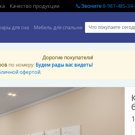
ка
Качество продукции
Звоните
8-987-485-34-
уары для сна
Мебель для спальни
Дорогие покупатели!
ров
по номеру:
Будем рады вас видеть!
бличной офертой.
1