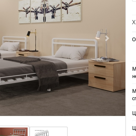
Х
О
Next
М
н
М
с
Ц
Ц