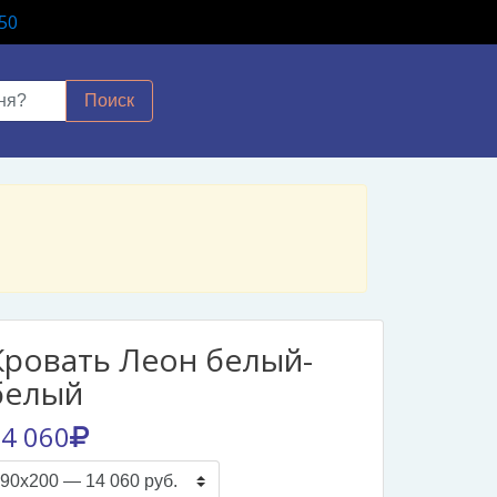
50
Поиск
Кровать Леон белый-
белый
4 060