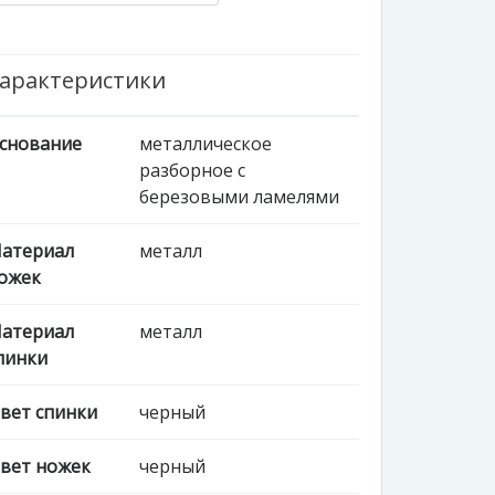
арактеристики
снование
металлическое
разборное с
березовыми ламелями
атериал
металл
ожек
атериал
металл
пинки
вет спинки
черный
вет ножек
черный