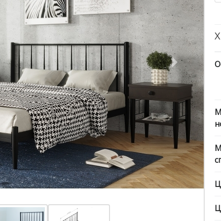
Х
О
Next
М
н
М
с
Ц
Ц