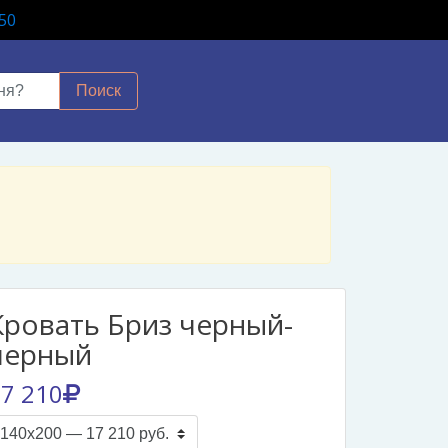
50
Поиск
Кровать Бриз черный-
черный
7 210