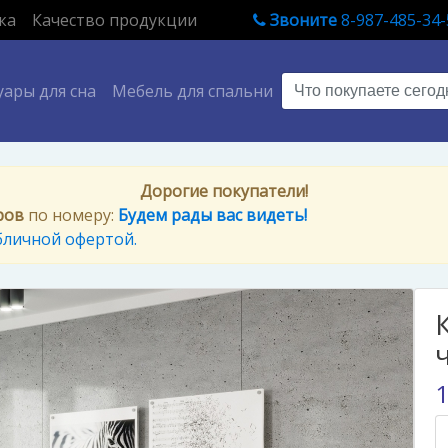
ка
Качество продукции
Звоните
8-987-485-34-
уары для сна
Мебель для спальни
Дорогие покупатели!
ров
по номеру:
Будем рады вас видеть!
бличной офертой.
1